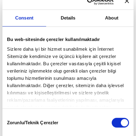
Consent
Details
About
Abdullah
Alberto Pellai
Ayşe Aydemir
Harmancı
Bu web-sitesinde çerezler kullanılmaktadır
Sizlere daha iyi bir hizmet sunabilmek için İnternet
Sitemizde kendimize ve üçüncü kişilere ait çerezler
kullanılmaktadır. Bu çerezler vasıtasıyla çeşitli kişisel
verileriniz işlenmekte olup gerekli olan çerezler bilgi
toplumu hizmetlerinin sunulması amacıyla
kullanılmaktadır. Diğer çerezler, sitemizin daha işlevsel
kılınması ve kişiselleştirilmesi ve sizlere yönelik
reklam/pazarlama faaliyetlerinin yapılması, amaçlarıyla
sınırlı olarak açık rızanız dahilinde kullanılacaktır.
Ayşegül Sözen
Betül Yeşil Çelik
Canan Kapucu
Çerezlere ilişkin tercihlerinizi aşağıda yer alan panel
Consent
Dağ
Şallı
vasıtasıyla belirleyebilirsiniz. Çerezlere ilişkin detaylı bilgi
Zorunlu/Teknik Çerezler
Selection
için Ayarlar butonuna tıklayabilir,
Çerez Bilgilendirme