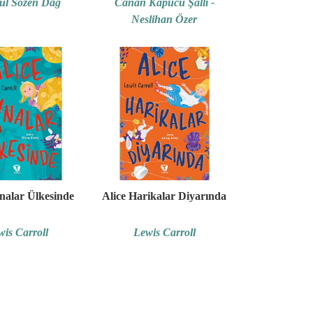
ül Sözen Dağ
Canan Kapucu Şallı -
Neslihan Özer
nalar Ülkesinde
Alice Harikalar Diyarında
wis Carroll
Lewis Carroll