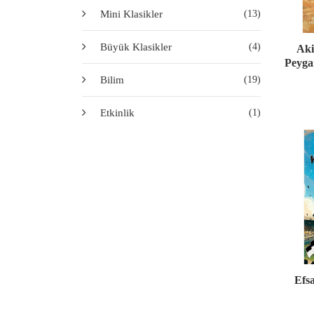
Mini Klasikler
(13)
Büyük Klasikler
(4)
Aki
Peygam
Bilim
(19)
Etkinlik
(1)
Efs