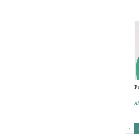
Pa
Ab
‹