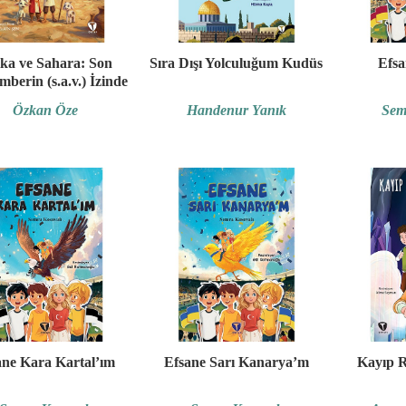
ka ve Sahara: Son
Sıra Dışı Yolculuğum Kudüs
Efsa
berin (s.a.v.) İzinde
Özkan Öze
Handenur Yanık
Sem
ane Kara Kartal’ım
Efsane Sarı Kanarya’m
Kayıp R