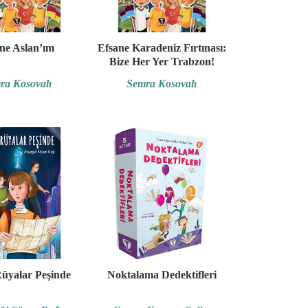
ne Aslan’ım
Efsane Karadeniz Fırtınası:
Bize Her Yer Trabzon!
ra Kosovalı
Semra Kosovalı
üyalar Peşinde
Noktalama Dedektifleri