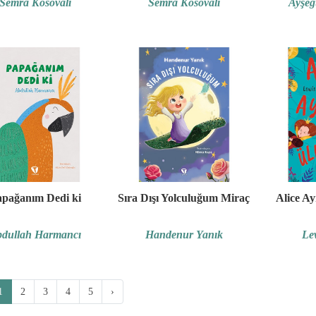
Semra Kosovalı
Semra Kosovalı
Ayşeg
pağanım Dedi ki
Sıra Dışı Yolculuğum Miraç
Alice Ay
dullah Harmancı
Handenur Yanık
Le
1
2
3
4
5
›