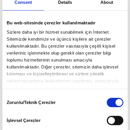
Consent
Details
About
Bu web-sitesinde çerezler kullanılmaktadır
Sizlere daha iyi bir hizmet sunabilmek için İnternet
Sitemizde kendimize ve üçüncü kişilere ait çerezler
kullanılmaktadır. Bu çerezler vasıtasıyla çeşitli kişisel
verileriniz işlenmekte olup gerekli olan çerezler bilgi
toplumu hizmetlerinin sunulması amacıyla
kullanılmaktadır. Diğer çerezler, sitemizin daha işlevsel
kılınması ve kişiselleştirilmesi ve sizlere yönelik
reklam/pazarlama faaliyetlerinin yapılması, amaçlarıyla
sınırlı olarak açık rızanız dahilinde kullanılacaktır.
Çerezlere ilişkin tercihlerinizi aşağıda yer alan panel
Muzip Matematik
Consent
vasıtasıyla belirleyebilirsiniz. Çerezlere ilişkin detaylı bilgi
Zorunlu/Teknik Çerezler
Selection
için Ayarlar butonuna tıklayabilir,
Çerez Bilgilendirme
Safa Yılmaz
Metnimizi
ziyaret edebilirsiniz.
İşlevsel Çerezler
6698 sayılı Kişisel Verilerin Korunması Kanunu uyarınca
hazırlanmış olan İnternet Sitesi Aydınlatma Metnimizi