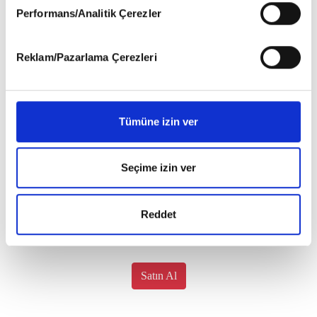
okumak ve sitemizi ziyaretiniz kapsamında
Performans/Analitik Çerezler
gerçekleştirilen veri işleme faaliyetleri ile ilgili daha
detaylı bilgi almak için lütfen
tıklayınız
.
Reklam/Pazarlama Çerezleri
Tümüne izin ver
Seçime izin ver
Reddet
Satın Al