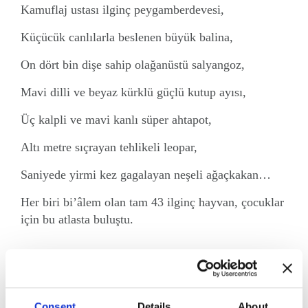
Kamuflaj ustası ilginç peygamberdevesi,
Küçücük canlılarla beslenen büyük balina,
On dört bin dişe sahip olağanüstü salyangoz,
Mavi dilli ve beyaz kürklü güçlü kutup ayısı,
Üç kalpli ve mavi kanlı süper ahtapot,
Altı metre sıçrayan tehlikeli leopar,
Saniyede yirmi kez gagalayan neşeli ağaçkakan…
Her biri bi’âlem olan tam 43 ilginç hayvan, çocuklar
için bu atlasta buluştu.
Katkıda Bulunanlar:
Genel Yayın Yönetmeni:
H. Salih Zengin
Consent
Details
About