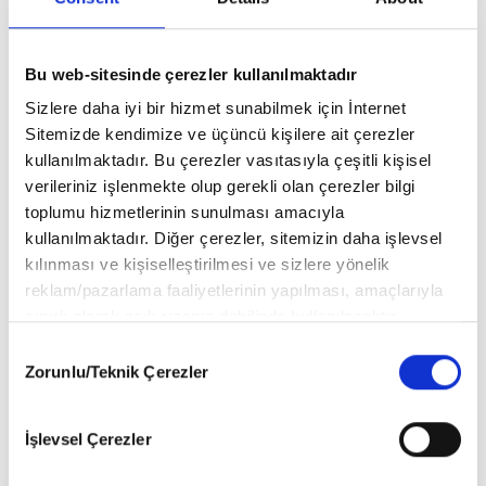
Yayın Editörü:
Gülnar Mızrak
Resimleyen:
Ferit Avcı
Bu web-sitesinde çerezler kullanılmaktadır
Sizlere daha iyi bir hizmet sunabilmek için İnternet
Grafik Tasarımı:
Ayşenur Şirin, Burcu Bayam
Sitemizde kendimize ve üçüncü kişilere ait çerezler
kullanılmaktadır. Bu çerezler vasıtasıyla çeşitli kişisel
verileriniz işlenmekte olup gerekli olan çerezler bilgi
Birinci Baskı:
Kasım 2024
toplumu hizmetlerinin sunulması amacıyla
kullanılmaktadır. Diğer çerezler, sitemizin daha işlevsel
Sayfa Sayısı:
96
kılınması ve kişiselleştirilmesi ve sizlere yönelik
Kitap Boyutları:
21 x 29,7 cm
reklam/pazarlama faaliyetlerinin yapılması, amaçlarıyla
sınırlı olarak açık rızanız dahilinde kullanılacaktır.
ISBN No:
978-625-8292-42-8
Çerezlere ilişkin tercihlerinizi aşağıda yer alan panel
Consent
vasıtasıyla belirleyebilirsiniz. Çerezlere ilişkin detaylı bilgi
Zorunlu/Teknik Çerezler
Selection
için Ayarlar butonuna tıklayabilir,
Çerez Bilgilendirme
Metnimizi
ziyaret edebilirsiniz.
İşlevsel Çerezler
6698 sayılı Kişisel Verilerin Korunması Kanunu uyarınca
hazırlanmış olan İnternet Sitesi Aydınlatma Metnimizi