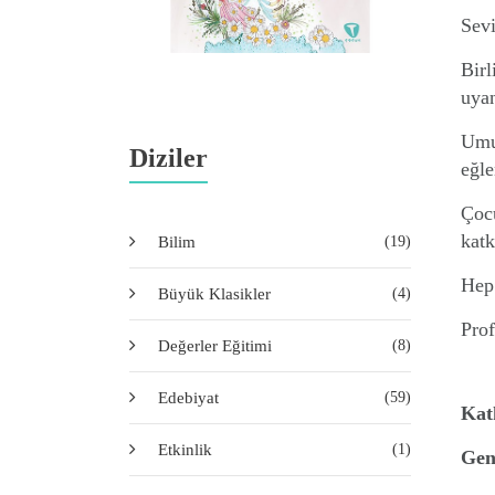
Sevi
Birl
uyan
Umuy
Diziler
eğle
Çocu
katk
Bilim
(19)
Hep 
Büyük Klasikler
(4)
Pro
Değerler Eğitimi
(8)
Edebiyat
(59)
Kat
Etkinlik
(1)
Gen