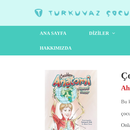
ANA SAYFA
DIZILER
HAKKIMIZDA
Ç
Ah
Bu k
çocu
Onla