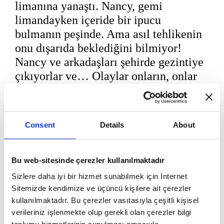
limanına yanaştı. Nancy, gemi
limandayken içeride bir ipucu
bulmanın peşinde. Ama asıl tehlikenin
onu dışarıda beklediğini bilmiyor!
Nancy ve arkadaşları şehirde gezintiye
çıkıyorlar ve… Olaylar onların, onlar
olayların peşini bir an olsun
bırakmıyor.
Hayat sürprizlerle doludur. Bu
Consent
Details
About
sürprizler her zaman sevindirici
olmayabilir. Nancy, nefesini ensesinde
Bu web-sitesinde çerezler kullanılmaktadır
hissettiği sürprizle karşılaşınca neler
Sizlere daha iyi bir hizmet sunabilmek için İnternet
olacak acaba?
Sitemizde kendimize ve üçüncü kişilere ait çerezler
kullanılmaktadır. Bu çerezler vasıtasıyla çeşitli kişisel
verileriniz işlenmekte olup gerekli olan çerezler bilgi