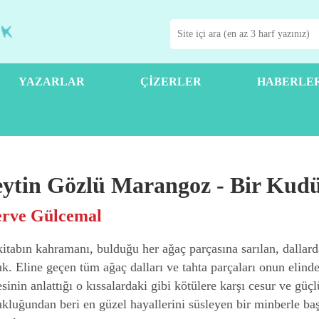
YAZARLAR
ÇIZERLER
HABERLE
ytin Gözlü Marangoz - Bir Kud
rve Gülcemal
itabın kahramanı, bulduğu her ağaç parçasına sarılan, dallar
k. Eline geçen tüm ağaç dalları ve tahta parçaları onun elin
sinin anlattığı o kıssalardaki gibi kötülere karşı cesur ve g
kluğundan beri en güzel hayallerini süsleyen bir minberle ba