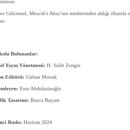
alısın.
e Gülcemal, Mescid-i Aksa’nın minberinden aldığı ilhamla s
or.
kıda Bulunanlar:
el Yayın Yönetmeni:
H. Salih Zengin
ın Editörü:
Gülnar Mızrak
imleyen:
Esra Abdulazizoğlu
fik Tasarımı:
Burcu Bayam
nci Baskı:
Haziran 2024