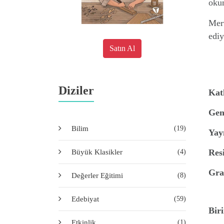
okum
Merv
ediy
Satın Al
Diziler
Kat
Gen
Bilim
(19)
Yay
Res
Büyük Klasikler
(4)
Gra
Değerler Eğitimi
(8)
Edebiyat
(59)
Biri
Etkinlik
(1)