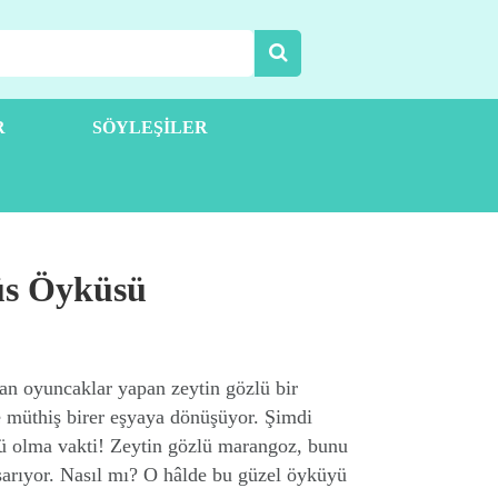
R
SÖYLEŞILER
üs Öyküsü
dan oyuncaklar yapan zeytin gözlü bir
de müthiş birer eşyaya dönüşüyor. Şimdi
üçlü olma vakti! Zeytin gözlü marangoz, bunu
şarıyor. Nasıl mı? O hâlde bu güzel öyküyü